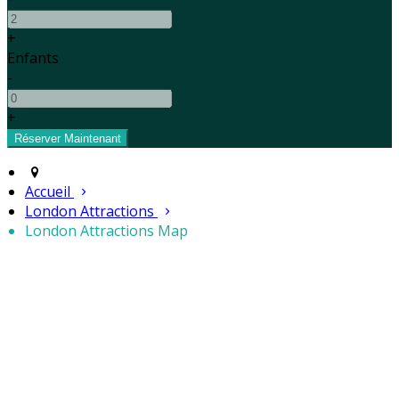
+
Enfants
-
+
Accueil
London Attractions
London Attractions Map