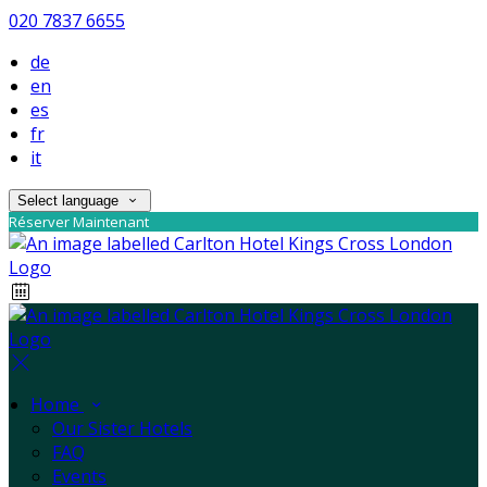
020 7837 6655
de
en
es
fr
it
Select language
Réserver Maintenant
Home
Our Sister Hotels
FAQ
Events