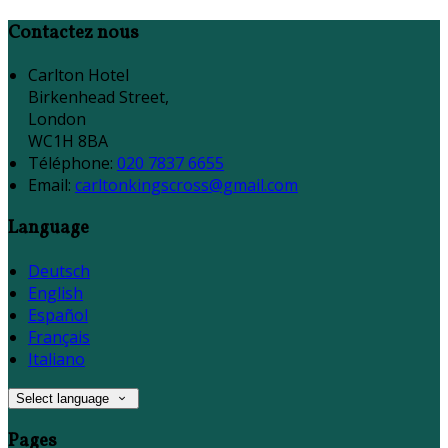
Contactez nous
Carlton Hotel
Birkenhead Street,
London
WC1H 8BA
Téléphone
:
020 7837 6655
Email:
carltonkingscross@gmail.com
Language
Deutsch
English
Español
Français
Italiano
Select language
Pages