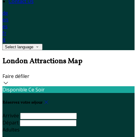
Contact Us
de
en
es
fr
it
Select language
London Attractions Map
Faire défiler
Disponible Ce Soir
Réservez votre séjour
Arrivée
Départ
Adultes
-